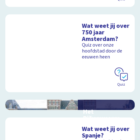
Wat weet jij over
750 jaar
Amsterdam?
Quiz over onze
hoofdstad door de
eeuwen heen
Quiz
Het
Rijksmuseum
Interactieve
Wat weet jij over
schoolplaat in en om
Spanje?
het Rijksmuseum