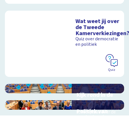
Wat weet jij over
de Tweede
Kamerverkiezingen
Quiz over democratie
en politiek
Quiz
Kijk rond in de
Tweede Kamer
Interactieve
Politiek van
schoolplaat over de
Nederland
Nederlandse politiek
en democratie
Interactieve
schoolplaat en tour