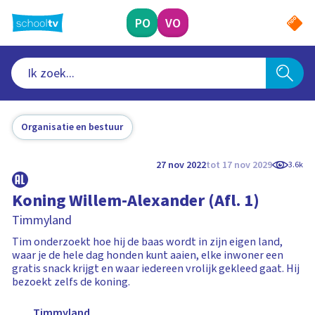
Ga
naar
PO
VO
hoofdinhoud
Organisatie en bestuur
27 nov 2022
tot 17 nov 2029
3.6k
Koning Willem-Alexander (Afl. 1)
Timmyland
Tim onderzoekt hoe hij de baas wordt in zijn eigen land,
waar je de hele dag honden kunt aaien, elke inwoner een
gratis snack krijgt en waar iedereen vrolijk gekleed gaat. Hij
bezoekt zelfs de koning.
Timmyland