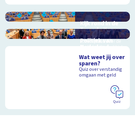
Kijk rond in de
Tweede Kamer
Interactieve
Politiek van
schoolplaat over de
Nederland
Nederlandse politiek
en democratie
Interactieve
Wat weet jij over
schoolplaat en tour
sparen?
over het Binnenhof
Quiz over verstandig
omgaan met geld
Schoolplaat
Schoolplaat
Quiz