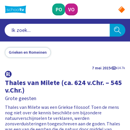
Ga
naar
PO
VO
hoofdinhoud
Grieken en Romeinen
7 mei 2015
14.7k
Thales van Milete (ca. 624 v.Chr. – 545
v.Chr.)
Grote geesten
Thales van Milete was een Griekse filosoof. Toen de mens
nog niet over de kennis beschikte om bijzondere
natuurverschijnselen te verklaren, werden
zonsverduisteringen toegeschreven aan de goden. Thales
was een van de eersten die de natuur door middel van