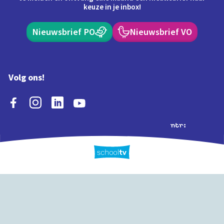
keuze in je inbox!
Nieuwsbrief PO
Nieuwsbrief VO
Volg ons!
Extra's
Schooltv biedt meer
Quiz
Schoolplaat
Tijd
dan video's! Ontdek
onze extra inhoud: