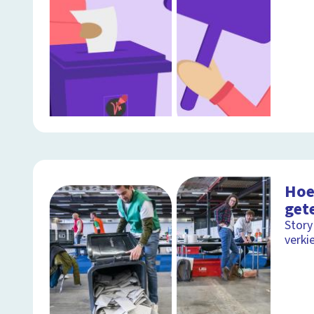
Hoe
get
Story
verki