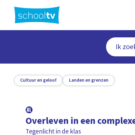
Ga
naar
hoofdinhoud
Cultuur en geloof
Landen en grenzen
Overleven in een complex
Tegenlicht in de klas