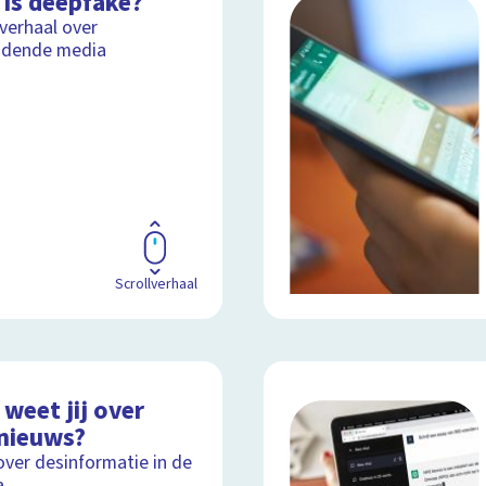
 is deepfake?
lverhaal over
idende media
Scrollverhaal
weet jij over
nieuws?
over desinformatie in de
a