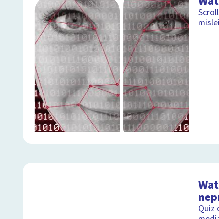
Wat
Scrol
misle
Wat 
nep
Quiz 
medi