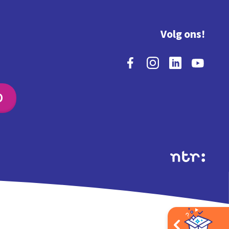
Volg ons!
O
Extra's