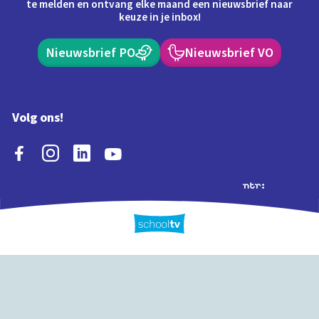
te melden en ontvang elke maand een nieuwsbrief naar
keuze in je inbox!
Nieuwsbrief PO
Nieuwsbrief VO
Volg ons!
Extra's
Schooltv biedt meer
Quiz
Schoolplaat
Tijd
dan video's! Ontdek