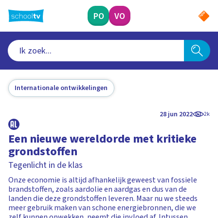
Ga
naar
PO
VO
hoofdinhoud
Internationale ontwikkelingen
28 jun 2022
2k
Een nieuwe wereldorde met kritieke
grondstoffen
Tegenlicht in de klas
Onze economie is altijd afhankelijk geweest van fossiele
brandstoffen, zoals aardolie en aardgas en dus van de
landen die deze grondstoffen leveren. Maar nu we steeds
meer gebruik maken van schone energiebronnen, die we
zelf kunnen opwekken, neemt die invloed af. Intussen