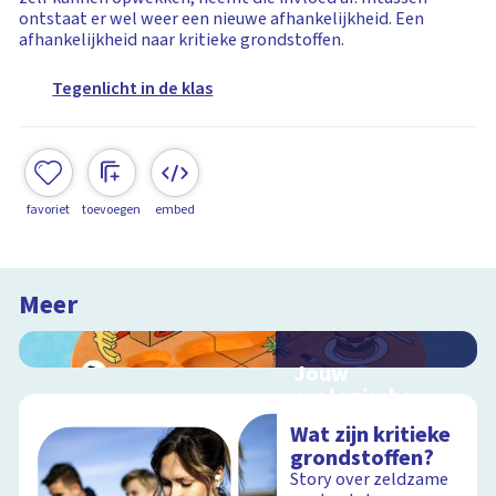
ontstaat er wel weer een nieuwe afhankelijkheid. Een
afhankelijkheid naar kritieke grondstoffen.
Tegenlicht in de klas
favoriet
toevoegen
embed
Meer
Jouw
ecologische
voetafdruk
Wat zijn kritieke
Ontdek hoe jouw
grondstoffen?
levensstijl invloed
Story over zeldzame
heeft op de aarde