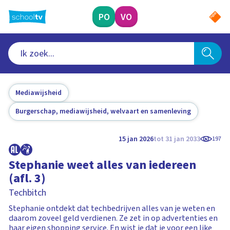
Ga
naar
PO
VO
hoofdinhoud
Mediawijsheid
Burgerschap, mediawijsheid, welvaart en samenleving
15 jan 2026
tot 31 jan 2033
197
Stephanie weet alles van iedereen
(afl. 3)
Techbitch
Stephanie ontdekt dat techbedrijven alles van je weten en
daarom zoveel geld verdienen. Ze zet in op advertenties en
haar eigen shopping service. En wist je dat je voor een like