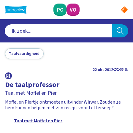
Ga
naar
PO
VO
hoofdinhoud
Taalvaardigheid
22 okt 2012
55.8k
De taalprofessor
Taal met Moffel en Pier
Moffel en Piertje ontmoeten uitvinder Wirwar. Zouden ze
hem kunnen helpen met zijn recept voor Lettersoep?
Taal met Moffel en Pier