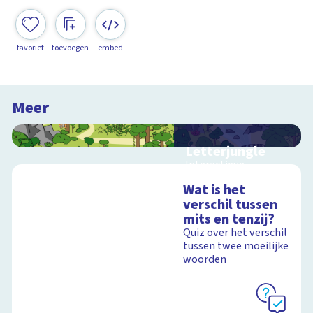
favoriet
toevoegen
embed
Meer
Letterjungle
Interactieve
schoolplaat met
Wat is het
letters en klanken
verschil tussen
mits en tenzij?
Quiz over het verschil
tussen twee moeilijke
Schoolplaat
woorden