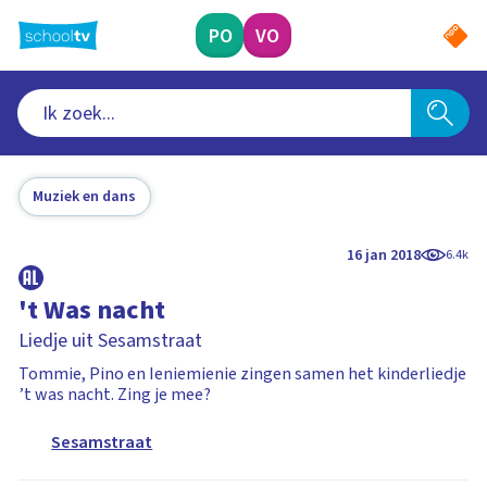
Ga
naar
PO
VO
hoofdinhoud
Muziek en dans
16 jan 2018
6.4k
't Was nacht
Liedje uit Sesamstraat
Tommie, Pino en Ieniemienie zingen samen het kinderliedje
’t was nacht. Zing je mee?
Sesamstraat