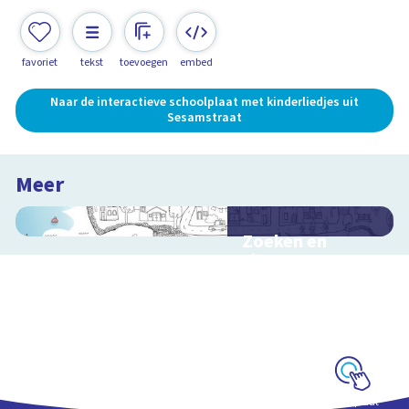
favoriet
tekst
toevoegen
embed
Naar de interactieve schoolplaat met kinderliedjes uit
Sesamstraat
Meer
Zoeken en
zingen met
Sesamstraat
Interactieve
schoolplaat met
kinderliedjes
Schoolplaat