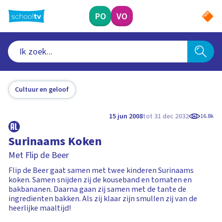
Ga
naar
PO
VO
hoofdinhoud
Cultuur en geloof
15 jun 2008
tot 31 dec 2032
16.8k
Surinaams Koken
Met Flip de Beer
Flip de Beer gaat samen met twee kinderen Surinaams
koken. Samen snijden zij de kouseband en tomaten en
bakbananen. Daarna gaan zij samen met de tante de
ingredienten bakken. Als zij klaar zijn smullen zij van de
heerlijke maaltijd!