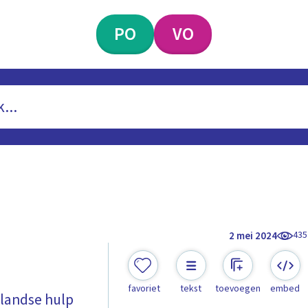
PO
VO
435
2 mei 2024
favoriet
tekst
toevoegen
embed
landse hulp