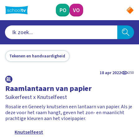
Ga
naar
PO
VO
hoofdinhoud
Tekenen en handvaardigheid
18 apr 2022
250
Raamlantaarn van papier
Suikerfeest x Knutselfeest
Rosalie en Geneely knutselen een lantaarn van papier. Als je
deze voor het raam hangt, geven het zon- en maanlicht
prachtige kleuren aan het vloeipapier.
Knutselfeest