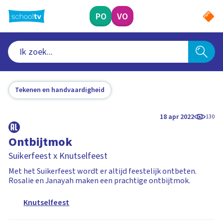
Ga
naar
PO
VO
hoofdinhoud
Tekenen en handvaardigheid
18 apr 2022
130
Ontbijtmok
Suikerfeest x Knutselfeest
Met het Suikerfeest wordt er altijd feestelijk ontbeten.
Rosalie en Janayah maken een prachtige ontbijtmok.
Knutselfeest