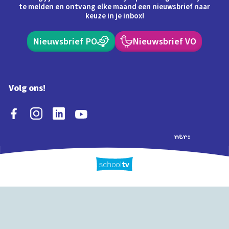
te melden en ontvang elke maand een nieuwsbrief naar
keuze in je inbox!
Nieuwsbrief PO
Nieuwsbrief VO
Volg ons!
Extra's
Schooltv biedt meer
Quiz
Schoolplaat
Tijd
dan video's! Ontdek