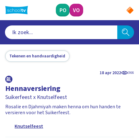
Ga
naar
PO
VO
hoofdinhoud
Tekenen en handvaardigheid
18 apr 2022
366
Hennaversiering
Suikerfeest x Knutselfeest
Rosalie en Djahmiyah maken henna om hun handen te
versieren voor het Suikerfeest.
Knutselfeest