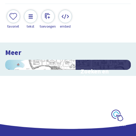
favoriet
tekst
toevoegen
embed
Meer
Zoeken en
zingen met
Sesamstraat
Interactieve
schoolplaat met
kinderliedjes
Schoolplaat