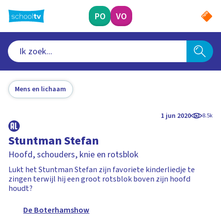
Ga
naar
PO
VO
hoofdinhoud
Mens en lichaam
1 jun 2020
8.5k
Stuntman Stefan
Hoofd, schouders, knie en rotsblok
Lukt het Stuntman Stefan zijn favoriete kinderliedje te
zingen terwijl hij een groot rotsblok boven zijn hoofd
houdt?
De Boterhamshow