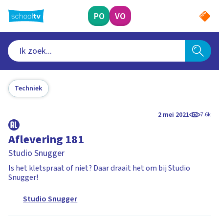
Ga
naar
PO
VO
hoofdinhoud
Techniek
2 mei 2021
7.6k
Aflevering 181
Studio Snugger
Is het kletspraat of niet? Daar draait het om bij Studio
Snugger!
Studio Snugger