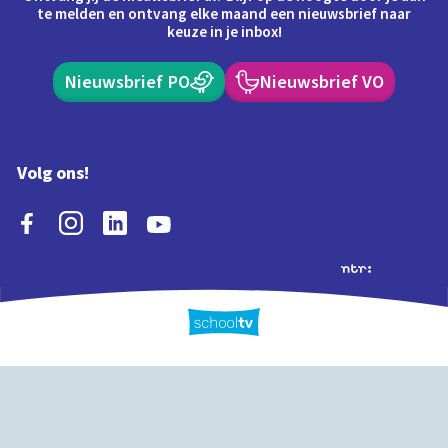
te melden en ontvang elke maand een nieuwsbrief naar
keuze in je inbox!
Nieuwsbrief PO
Nieuwsbrief VO
Volg ons!
Extra's
Schooltv biedt meer
Quiz
Schoolplaat
Tijd
dan video's! Ontdek