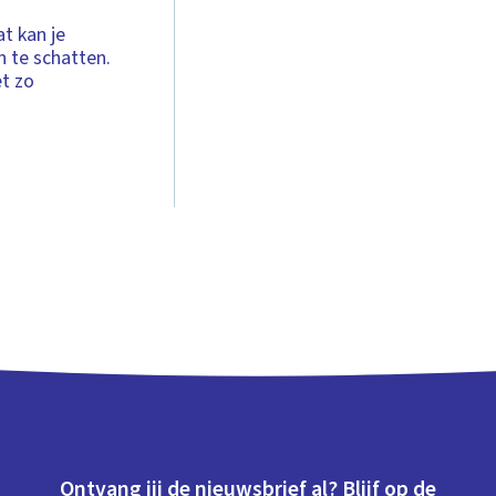
t kan je
n te schatten.
et zo
Ontvang jij de nieuwsbrief al? Blijf op de