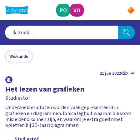
Ga
naar
PO
VO
hoofdinhoud
Wiskunde
21 jun 2022
1.4k
Het lezen van grafieken
Studiestof
Onderzoekresultaten worden vaak gepresenteerd in
grafieken en diagrammen. Ionica legt uit waarom die soms
misleidend kunnen zijn, en waarom je extra goed moet
opletten bij 3D-taartdiagrammen.
Studiestof