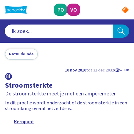
Ga
naar
PO
VO
hoofdinhoud
Natuurkunde
10 nov 2010
tot 31 dec 2032
20.3k
Stroomsterkte
De stroomsterkte meet je met een ampèremeter
In dit proefje wordt onderzocht of de stroomsterkte in een
stroomkring overal hetzelfde is.
Kernpunt