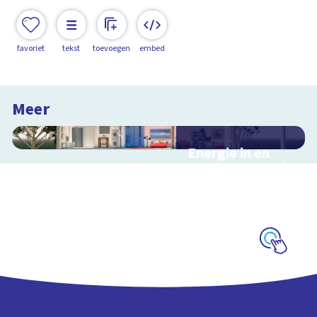
favoriet
tekst
toevoegen
embed
Meer
Energie in en
rondom het huis
Interactieve
schoolplaat in en
rondom het huis
Schoolplaat