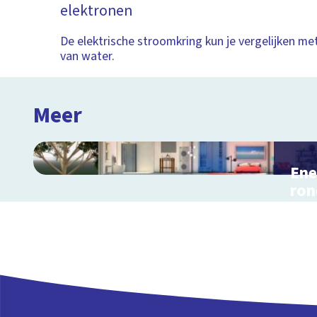
elektronen
De elektrische stroomkring kun je vergelijken m
van water.
Meer
Ene
ron
Inter
en r