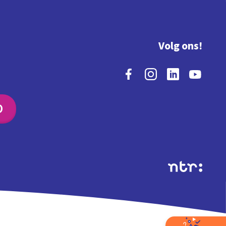
Volg ons!
O
Extra's