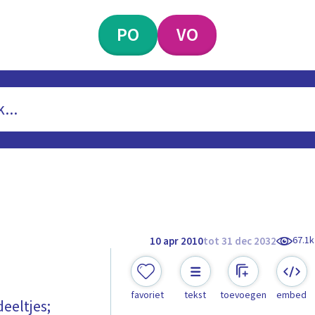
PO
VO
67.1k
10 apr 2010
tot 31 dec 2032
favoriet
tekst
toevoegen
embed
deeltjes;