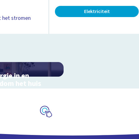
Elektriciteit
et het stromen
rgie in en
dom het huis
actieve schoolplaat in
ondom het huis
Schoolplaat