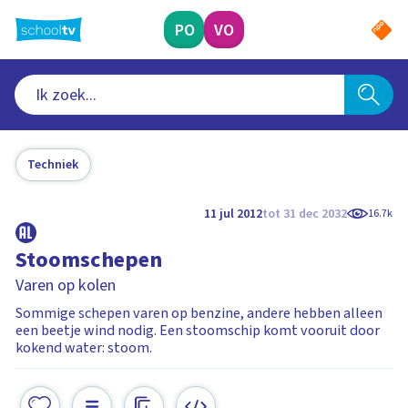
Ga
naar
PO
VO
hoofdinhoud
Techniek
11 jul 2012
tot 31 dec 2032
16.7k
Stoomschepen
Varen op kolen
Sommige schepen varen op benzine, andere hebben alleen
een beetje wind nodig. Een stoomschip komt vooruit door
kokend water: stoom.