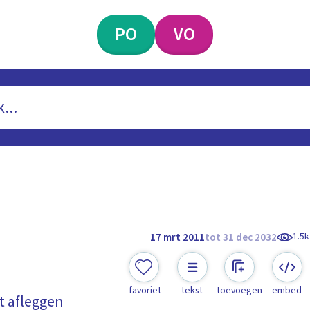
PO
VO
1.5k
17 mrt 2011
tot 31 dec 2032
favoriet
tekst
toevoegen
embed
t afleggen