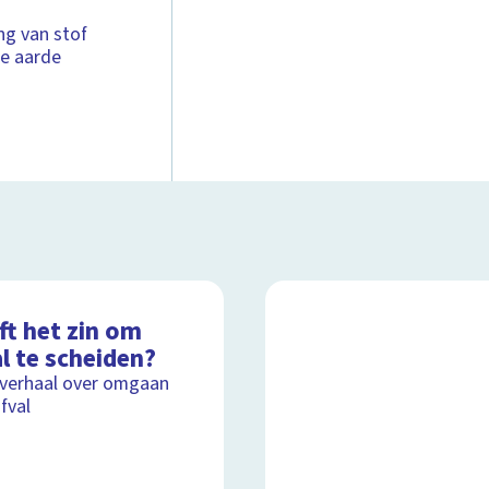
ng van stof
de aarde
ft het zin om
l te scheiden?
lverhaal over omgaan
fval