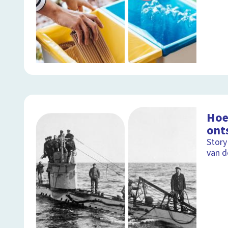
Hoe
ont
Story
van d