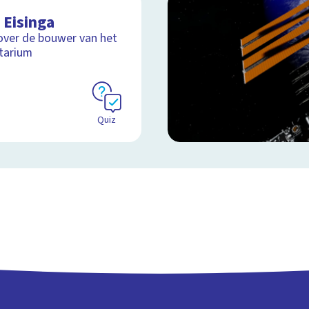
 Eisinga
over de bouwer van het
tarium
Quiz