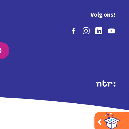
Volg ons!
O
Extra's