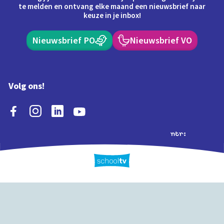
te melden en ontvang elke maand een nieuwsbrief naar
keuze in je inbox!
Nieuwsbrief PO
Nieuwsbrief VO
Volg ons!
Extra's
Schooltv biedt meer
Quiz
Schoolplaat
Tijd
dan video's! Ontdek