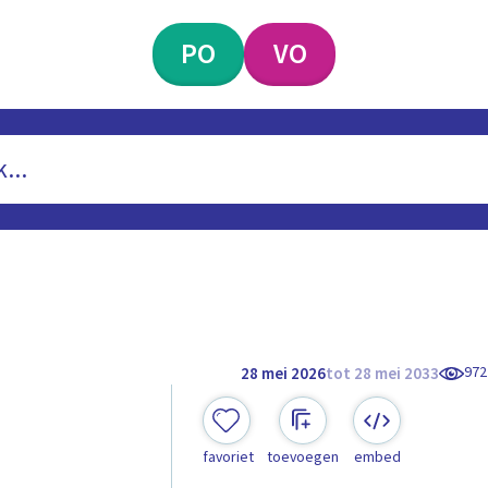
PO
VO
972
28 mei 2026
tot 28 mei 2033
favoriet
toevoegen
embed