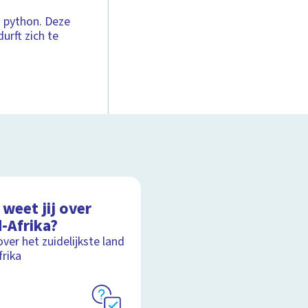
 python. Deze
urft zich te
weet jij over
-Afrika?
over het zuidelijkste land
frika