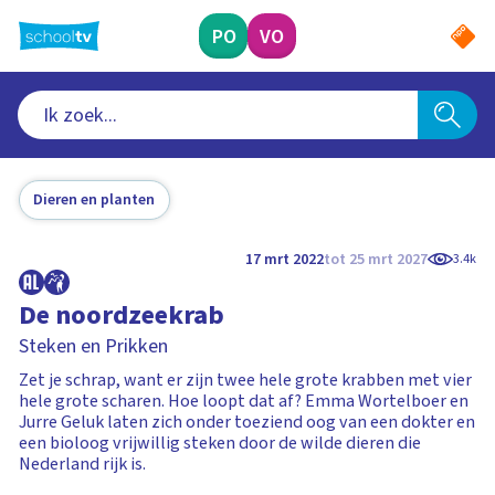
Ga
naar
PO
VO
hoofdinhoud
Dieren en planten
17 mrt 2022
tot 25 mrt 2027
3.4k
De noordzeekrab
Steken en Prikken
Zet je schrap, want er zijn twee hele grote krabben met vier
hele grote scharen. Hoe loopt dat af? Emma Wortelboer en
Jurre Geluk laten zich onder toeziend oog van een dokter en
een bioloog vrijwillig steken door de wilde dieren die
Nederland rijk is.