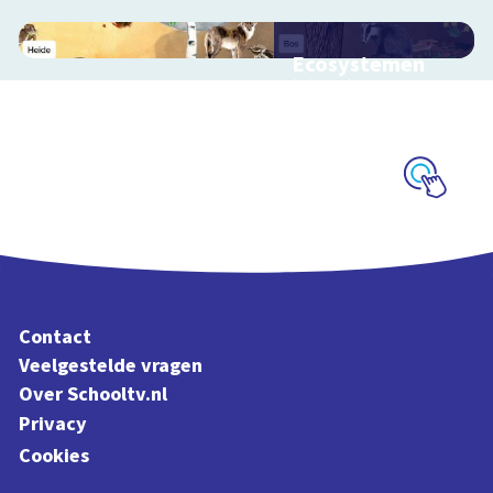
Ecosystemen
Interactieve
schoolplaat over de
Veluwe
Schoolplaat
Contact
Veelgestelde vragen
Over Schooltv.nl
Privacy
Cookies