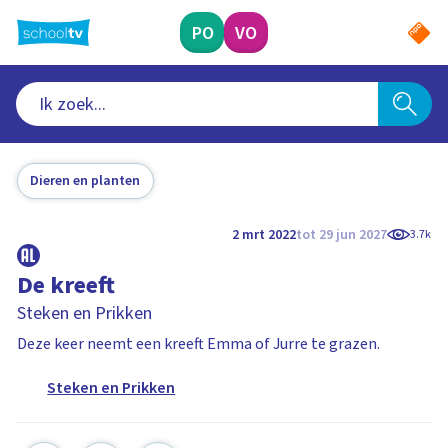
Ga
naar
PO
VO
hoofdinhoud
Dieren en planten
2 mrt 2022
tot 29 jun 2027
3.7k
De kreeft
Steken en Prikken
Deze keer neemt een kreeft Emma of Jurre te grazen.
Steken en Prikken