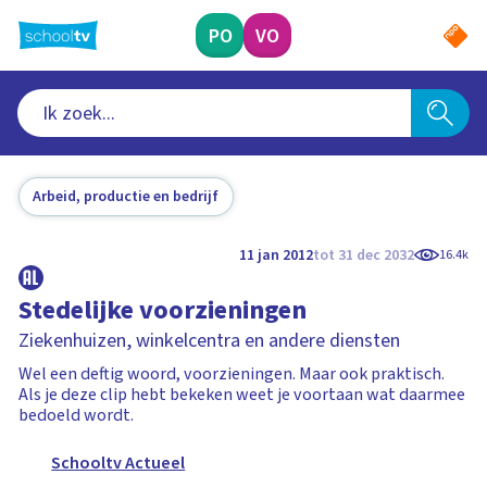
Ga
naar
PO
VO
hoofdinhoud
Arbeid, productie en bedrijf
11 jan 2012
tot 31 dec 2032
16.4k
Stedelijke voorzieningen
Ziekenhuizen, winkelcentra en andere diensten
Wel een deftig woord, voorzieningen. Maar ook praktisch.
Als je deze clip hebt bekeken weet je voortaan wat daarmee
bedoeld wordt.
Schooltv Actueel