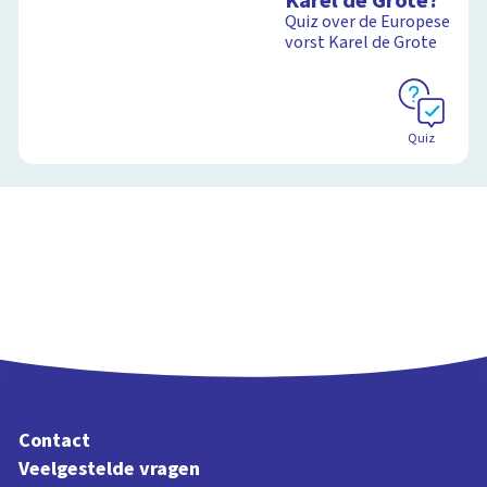
Karel de Grote?
Canon
Quiz over de Europese
vorst Karel de Grote
Schoolplaat
Quiz
Contact
Veelgestelde vragen