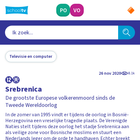
Ga
naar
PO
VO
hoofdinhoud
Televisie en computer
26 nov 2020
8.1k
Srebrenica
De grootste Europese volkerenmoord sinds de
Tweede Wereldoorlog
In de zomer van 1995 vindt er tijdens de oorlog in Bosnië-
Herzegovina een vreselijke tragedie plaats. De Verenigde
Naties stelt tijdens deze oorlog het stadje Srebrenica aan
als veilige zone voor Bosnische moslims en stuurt een
Nederlands leger om de orde te handhaven. Echter breekt