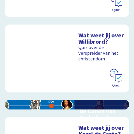
Quiz
Wat weet jij over
Willibrord?
Quiz over de
verspreider van het
christendom
Quiz
De Canon van
Nederland
Interactieve
Wat weet jij over
schoolplaat over de