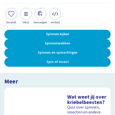
favoriet
tekst
toevoegen
embed
Spinnen kijken
Spinnenwebben
Spinnen en spinachtigen
Spin of insect
Meer
Wat weet jij over
kriebelbeesten?
Quiz over spinnen,
insecten en andere