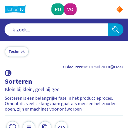
Ga
naar
PO
VO
hoofdinhoud
Techniek
31 dec 1999
tot 18 mei 2033
12.4k
Sorteren
Klein bij klein, geel bij geel
Sorteren is een belangrijke fase in het productieproces.
Omdat dit veel te langzaam gaat als mensen het zouden
doen, zijn er machines voor ontworpen.