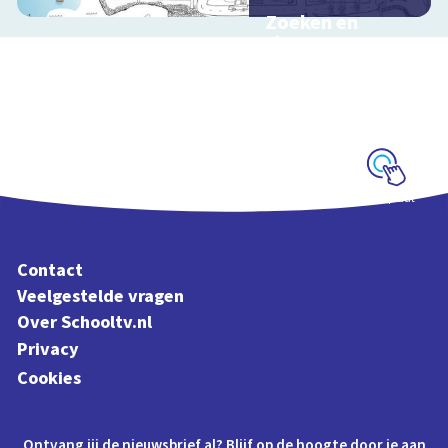
Zoeken en
zingen met
Sesamstraat
Interactieve
schoolplaat met
kinderliedjes
Schoolplaat
Contact
Veelgestelde vragen
Over Schooltv.nl
Privacy
Cookies
Ontvang jij de nieuwsbrief al? Blijf op de hoogte door je aan