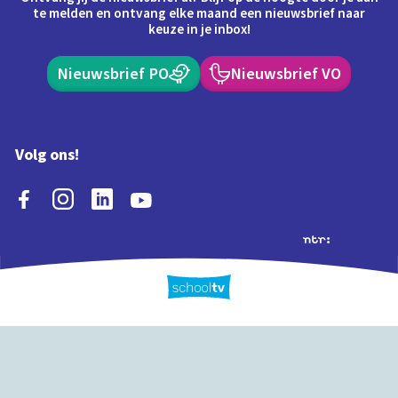
te melden en ontvang elke maand een nieuwsbrief naar
keuze in je inbox!
Nieuwsbrief PO
Nieuwsbrief VO
Volg ons!
Extra's
Schooltv biedt meer
Quiz
Schoolplaat
Tijd
dan video's! Ontdek