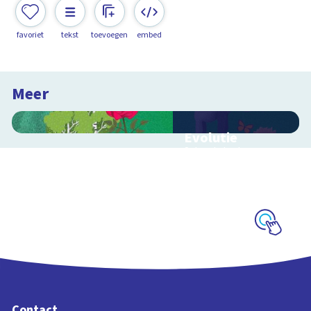
favoriet
tekst
toevoegen
embed
Meer
Evolutie
Schoolplaat over
evolutie, ordening en
geologische
tijdschaal
Schoolplaat
Contact