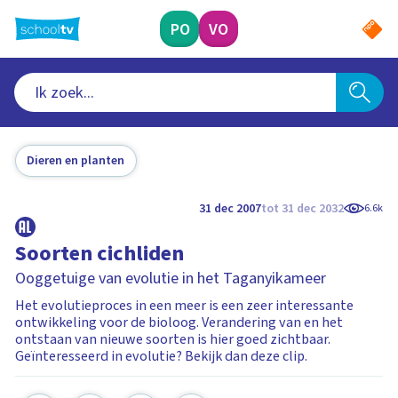
Ga
naar
PO
VO
hoofdinhoud
Dieren en planten
31 dec 2007
tot 31 dec 2032
6.6k
Soorten cichliden
Ooggetuige van evolutie in het Taganyikameer
Het evolutieproces in een meer is een zeer interessante
ontwikkeling voor de bioloog. Verandering van en het
ontstaan van nieuwe soorten is hier goed zichtbaar.
Geïnteresseerd in evolutie? Bekijk dan deze clip.