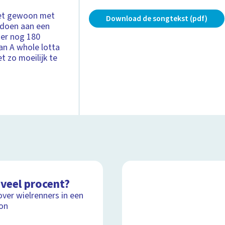
 het gewoon met
Download de songtekst (pdf)
edoen aan een
n er nog 180
van A whole lotta
t zo moeilijk te
veel procent?
over wielrenners in een
on