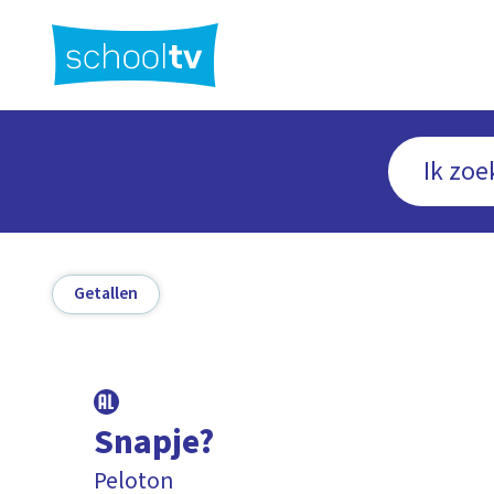
Ga
naar
hoofdinhoud
Getallen
Snapje?
Peloton