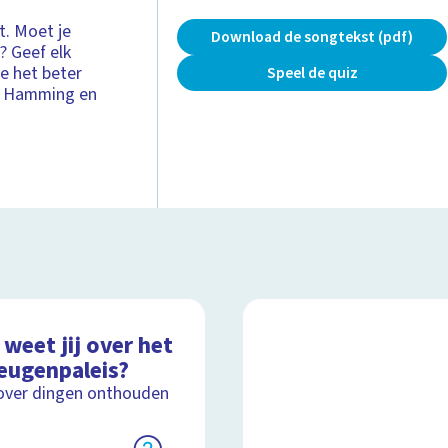
et. Moet je
Download de songtekst (pdf)
? Geef elk
je het beter
Speel de quiz
as Hamming en
weet jij over het
eugenpaleis?
over dingen onthouden