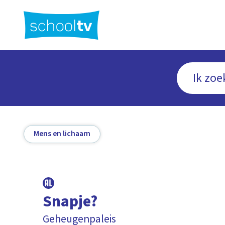
Ga
naar
hoofdinhoud
Mens en lichaam
Snapje?
Geheugenpaleis