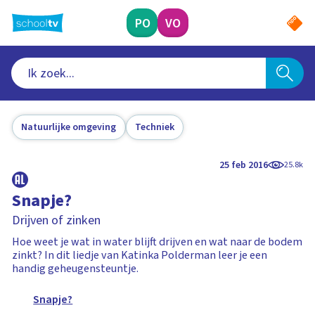
Ga
naar
PO
VO
hoofdinhoud
Natuurlijke omgeving
Techniek
25 feb 2016
25.8k
Snapje?
Drijven of zinken
Hoe weet je wat in water blijft drijven en wat naar de bodem
zinkt? In dit liedje van Katinka Polderman leer je een
handig geheugensteuntje.
Snapje?