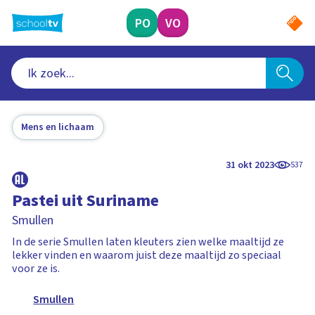
Ga
naar
PO
VO
hoofdinhoud
Mens en lichaam
31 okt 2023
537
Pastei uit Suriname
Smullen
In de serie Smullen laten kleuters zien welke maaltijd ze
lekker vinden en waarom juist deze maaltijd zo speciaal
voor ze is.
Smullen