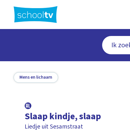
Ga
naar
hoofdinhoud
Mens en lichaam
Slaap kindje, slaap
Liedje uit Sesamstraat