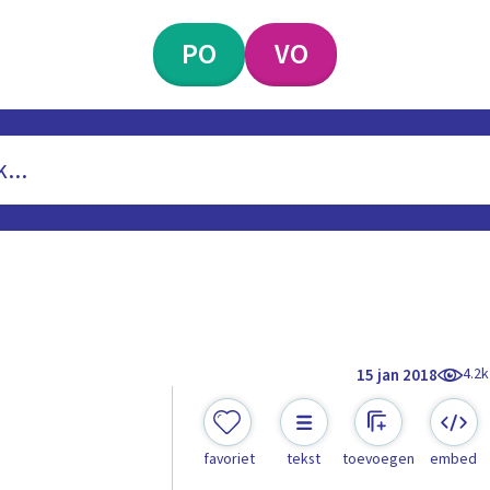
PO
VO
4.2k
15 jan 2018
favoriet
tekst
toevoegen
embed