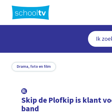
Ga
naar
hoofdinhoud
Drama, foto en film
Skip de Plofkip is klant v
band