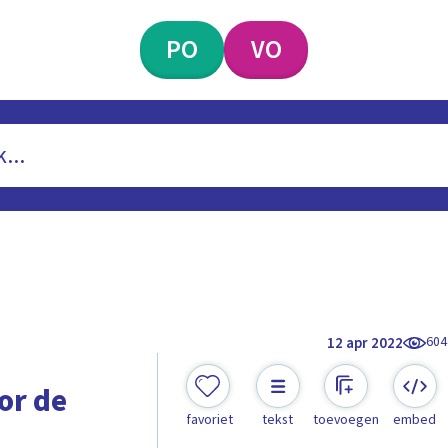
PO
VO
604
12 apr 2022
oor de
favoriet
tekst
toevoegen
embed