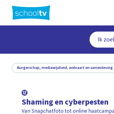
Ga
naar
hoofdinhoud
Burgerschap, mediawijsheid, welvaart en samenleving
Shaming en cyberpesten
Van Snapchatfoto tot online haatcamp