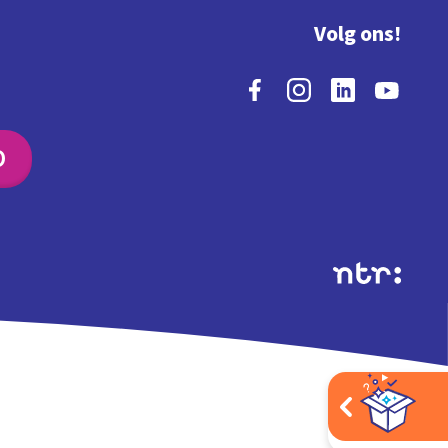
Volg ons!
O
Extra's