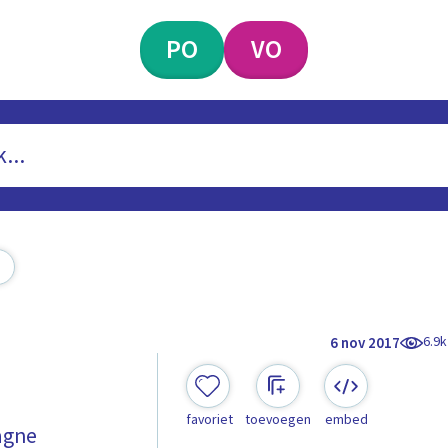
PO
VO
6.9k
6 nov 2017
favoriet
toevoegen
embed
agne