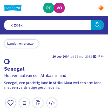
Ga
naar
PO
VO
hoofdinhoud
Landen en grenzen
26 sep 2004
tot 18 mei 2033
28.6k
Senegal
Het verhaal van een Afrikaans land
Senegal, een prachtig land in Afrika. Maar wel een arm land,
met een verdrietige geschiedenis.