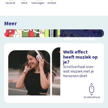
favoriet
tekst
toevoegen
embed
Meer
Alles is muziek
Interactieve
schoolplaat over
Welk effect
muziekinstrumenten
heeft muziek op
en muziekstijlen
je?
Scrollverhaal over
wat muziek met je
hersenen doet
Schoolplaat
Scrollverhaal