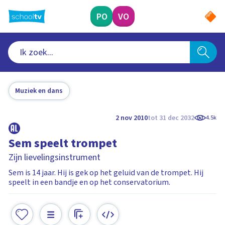
Ga
naar
PO
VO
hoofdinhoud
Muziek en dans
2 nov 2010
tot 31 dec 2032
4.5k
Sem speelt trompet
Zijn lievelingsinstrument
Sem is 14 jaar. Hij is gek op het geluid van de trompet. Hij
speelt in een bandje en op het conservatorium.