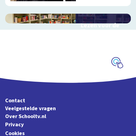
Lezen voor de
lijst
Hulp bij het
uitzoeken van een
boek voor de leeslijst
Schoolplaat
Contact
Veelgestelde vragen
Over Schooltv.nl
Privacy
Cookies