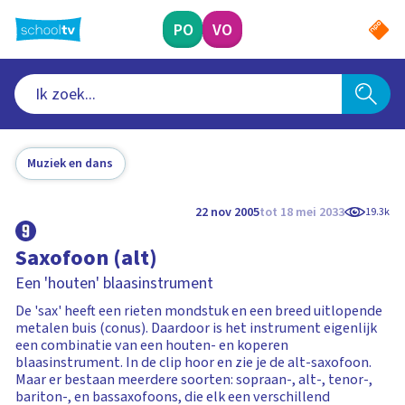
Ga
naar
PO
VO
hoofdinhoud
Muziek en dans
22 nov 2005
tot 18 mei 2033
19.3k
Saxofoon (alt)
Een 'houten' blaasinstrument
De 'sax' heeft een rieten mondstuk en een breed uitlopende
metalen buis (conus). Daardoor is het instrument eigenlijk
een combinatie van een houten- en koperen
blaasinstrument. In de clip hoor en zie je de alt-saxofoon.
Maar er bestaan meerdere soorten: sopraan-, alt-, tenor-,
bariton-, en bassaxofoons, die elk een verschillend