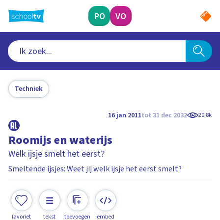
Ga
naar
PO
VO
hoofdinhoud
Techniek
16 jan 2011
tot 31 dec 2032
20.8k
Roomijs en waterijs
Welk ijsje smelt het eerst?
Smeltende ijsjes: Weet jij welk ijsje het eerst smelt?
favoriet
tekst
toevoegen
embed