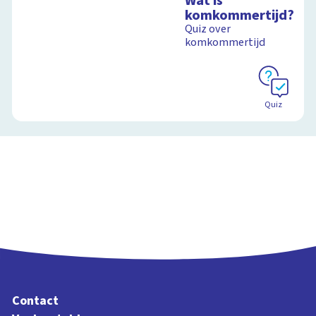
Wat is
schoolplaat over de
komkommertijd?
seizoenen
Quiz over
komkommertijd
Schoolplaat
Quiz
Contact