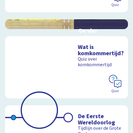
Quiz
De vier
seizoenen
Interactieve
Wat is
schoolplaat over de
komkommertijd?
seizoenen
Quiz over
komkommertijd
Schoolplaat
Quiz
De Eerste
Wereldoorlog
Tijdlijn over de Grote