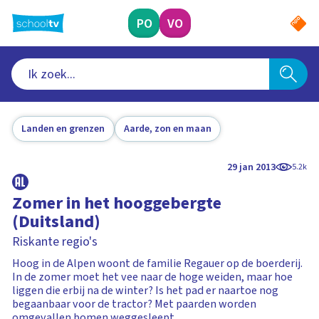
Ga
naar
PO
VO
hoofdinhoud
Landen en grenzen
Aarde, zon en maan
29 jan 2013
5.2k
Zomer in het hooggebergte
(Duitsland)
Riskante regio's
Hoog in de Alpen woont de familie Regauer op de boerderij.
In de zomer moet het vee naar de hoge weiden, maar hoe
liggen die erbij na de winter? Is het pad er naartoe nog
begaanbaar voor de tractor? Met paarden worden
omgevallen bomen weggesleept.